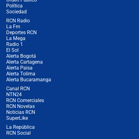
jueves 6 de agosto de 2026
Política
Sociedad
RCN Radio
Posesión de Abelardo De La Espriella
La Fm
en Cali: ¿qué pasará con los
congresistas del Pacto Histórico que
Deportes RCN
no asistirán?
La Mega
Radio 1
El Sol
Alerta Bogotá
Alerta Cartagena
Alerta Paisa
Alerta Tolima
Alerta Bucaramanga
Canal RCN
NTN24
RCN Comerciales
RCN Novelas
Noticias RCN
SuperLike
La República
RCN Social