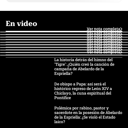
En video
Ver nota completa
Ver nota completa
Ver nota completa
Ver nota completa
Ver nota completa
Ver nota completa
Ver nota completa
Ver nota completa
Ver nota completa
Ver nota completa
La historia detrás del himno del
'Tigre': ¿Quién creó la canción de
campaña de Abelardo de la
Espriella?
De obispo a Papa: así será el
histórico regreso de León XIV a
Chiclayo, la cuna espiritual del
Pontífice
Polémica por rabino, pastor y
sacerdote en la posesión de Abelardo
de la Espriella: ¿Se violó el Estado
laico?