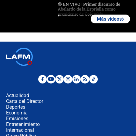
🔴 EN VIVO | Primer discurso de
Abelardo de la Espriella como
presidente de Colombia
Más videos
¿La posesión de Abelardo De la
Espriella en Cali inicia la
descentralización en Colombia? Esto
respondió el alcalde Eder
Así será la posesión de Abelardo de
la Espriella este 7 de agosto:
cronograma oficial y detalles clave
Desde dermatitis hasta infecciones:
los riesgos de usar cascos de motos
de aplicaciones de transporte
Actualidad
Carta del Director
¿Cómo comprar dólares desde el
Deportes
celular? Requisitos, pasos y
Economía
recomendaciones
Emisiones
Entretenimiento
Internacional
Las seis de las 6 con Juan Lozano |
Orden Público