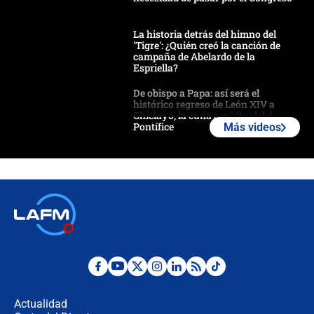
La historia detrás del himno del
'Tigre': ¿Quién creó la canción de
campaña de Abelardo de la
Espriella?
De obispo a Papa: así será el
histórico regreso de León XIV a
Chiclayo, la cuna espiritual del
Pontífice
Más videos
Polémica por rabino, pastor y
sacerdote en la posesión de Abelardo
de la Espriella: ¿Se violó el Estado
laico?
🔴 EN VIVO | Primer discurso de
Abelardo de la Espriella como
presidente de Colombia
¿La posesión de Abelardo De la
Espriella en Cali inicia la
descentralización en Colombia? Esto
Actualidad
respondió el alcalde Eder