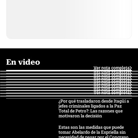
En video
Ver nota completa
Ver nota completa
Ver nota completa
Ver nota completa
Ver nota completa
Ver nota completa
Ver nota completa
Ver nota completa
Ver nota completa
Ver nota completa
¿Por qué trasladaron desde Itagüí a
jefes criminales ligados a la Paz
Total de Petro?: Las razones que
motivaron la decisión
Estas son las medidas que puede
tomar Abelardo de la Espriella sin
necesidad de pasar por el Congreso