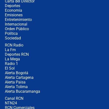
Carta del Director
Así será la posesión de Abelardo de
Deportes
la Espriella este 7 de agosto:
Economía
cronograma oficial y detalles clave
Emisiones
Entretenimiento
Internacional
Desde dermatitis hasta infecciones:
Orden Público
los riesgos de usar cascos de motos
Política
de aplicaciones de transporte
Sociedad
RCN Radio
¿Cómo comprar dólares desde el
La Fm
celular? Requisitos, pasos y
recomendaciones
Deportes RCN
La Mega
Radio 1
El Sol
Alerta Bogotá
Alerta Cartagena
Alerta Paisa
Alerta Tolima
Alerta Bucaramanga
Canal RCN
NTN24
RCN Comerciales