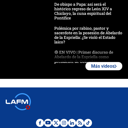
De obispo a Papa: así será el
histórico regreso de León XIV a
Chiclayo, la cuna espiritual del
Pontífice
Polémica por rabino, pastor y
sacerdote en la posesión de Abelardo
de la Espriella: ¿Se violó el Estado
laico?
🔴 EN VIVO | Primer discurso de
Abelardo de la Espriella como
presidente de Colombia
Más videos
¿La posesión de Abelardo De la
Espriella en Cali inicia la
descentralización en Colombia? Esto
respondió el alcalde Eder
Así será la posesión de Abelardo de
la Espriella este 7 de agosto:
cronograma oficial y detalles clave
Desde dermatitis hasta infecciones: