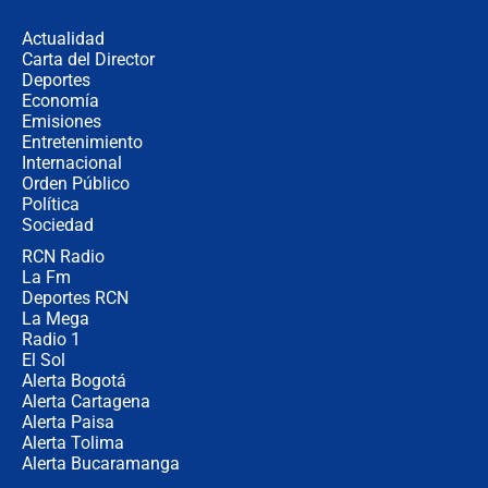
los riesgos de usar cascos de motos
de aplicaciones de transporte
Actualidad
Carta del Director
¿Cómo comprar dólares desde el
Deportes
celular? Requisitos, pasos y
Economía
recomendaciones
Emisiones
Entretenimiento
Internacional
Las seis de las 6 con Juan Lozano |
Orden Público
jueves 6 de agosto de 2026
Política
Sociedad
RCN Radio
Posesión de Abelardo De La Espriella
La Fm
en Cali: ¿qué pasará con los
congresistas del Pacto Histórico que
Deportes RCN
no asistirán?
La Mega
Radio 1
El Sol
Alerta Bogotá
Alerta Cartagena
Alerta Paisa
Alerta Tolima
Alerta Bucaramanga