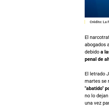
Crédito: La
El narcotra
abogados a
debido
a la
penal de a
El letrado 
martes se 
"abatido" p
no lo deja
una vez par