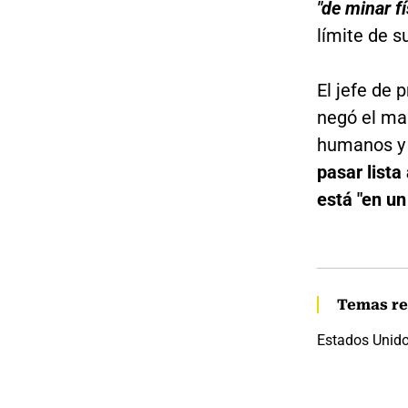
"de minar f
límite de s
El jefe de 
negó el mar
humanos y 
pasar lista
está "en un
Temas re
Estados Unid