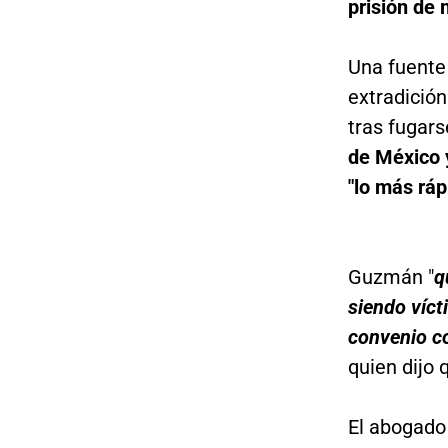
prisión de
Una fuente
extradició
tras fugars
de México 
"lo más ráp
Guzmán "
q
siendo víct
convenio co
quien dijo
El abogado