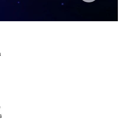
s
e
s