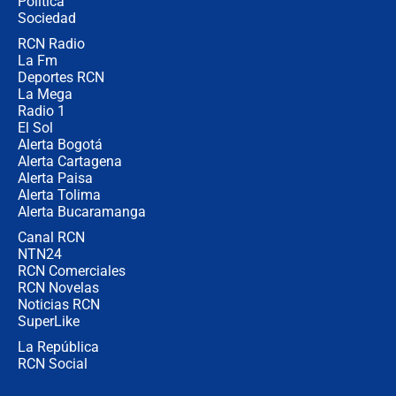
Política
donde perdió
Sociedad
RCN Radio
Las seis de las 6 con Juan Lozano |
La Fm
miércoles 5 de agosto de 2026
Deportes RCN
La Mega
Radio 1
El Sol
Alerta Bogotá
Alerta Cartagena
Alerta Paisa
Alerta Tolima
Alerta Bucaramanga
Canal RCN
NTN24
RCN Comerciales
RCN Novelas
Noticias RCN
SuperLike
La República
RCN Social