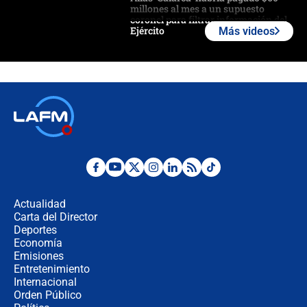
millones al mes a un supuesto
coronel para filtrar información del
Ejército
Más videos
Las razones para escoger al nuevo
director de la Policía
"Prohibir es la salida fácil": ¿Qué
futuro les espera a las cabalgatas en
Colombia?
Ministro de Defensa no descarta el
uso de la UNDMO ante posibles
disturbios durante la posesión
Actualidad
Carta del Director
"No hubo fraude ni posibilidad de
Deportes
fraude": Auditoría respondió a
Economía
señalamientos de Petro sobre
Emisiones
elección de Abelardo de La Espriella
Entretenimiento
Internacional
Tras su posesión, presidente De la
Orden Público
Espriella empieza gira por regiones