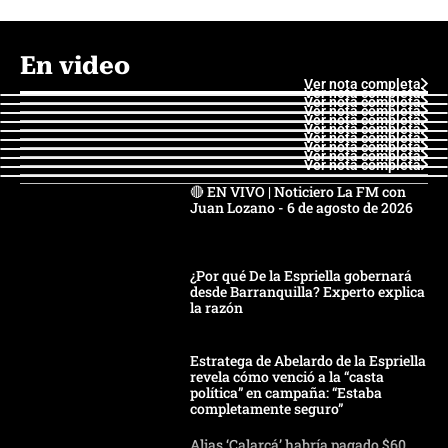
En video
Ver nota completa
Ver nota completa
Ver nota completa
Ver nota completa
Ver nota completa
Ver nota completa
Ver nota completa
Ver nota completa
Ver nota completa
Ver nota completa
🔴 EN VIVO | Noticiero La FM con
Juan Lozano - 6 de agosto de 2026
¿Por qué De la Espriella gobernará
desde Barranquilla? Experto explica
la razón
Estratega de Abelardo de la Espriella
revela cómo venció a la “casta
política” en campaña: “Estaba
completamente seguro”
Alias ‘Calarcá’ habría pagado $60