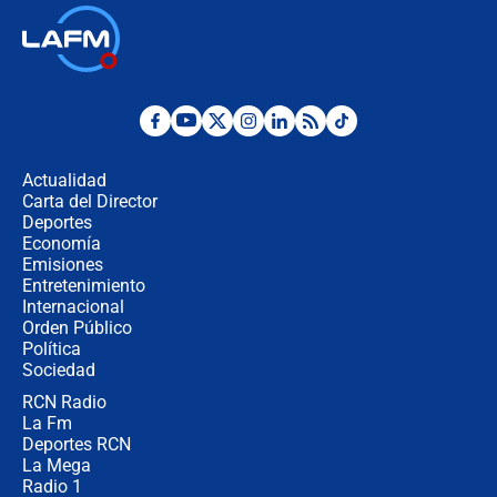
Las seis de las 6 con Juan Lozano |
jueves 6 de agosto de 2026
Posesión de Abelardo De La Espriella
en Cali: ¿qué pasará con los
congresistas del Pacto Histórico que
Actualidad
no asistirán?
Carta del Director
Álvaro Uribe asistirá a la posesión y
Deportes
crece el pulso por la elección del
Economía
contralor
Emisiones
Entretenimiento
Internacional
🔴 EN VIVO | Noticiero La FM con
Orden Público
Juan Lozano - 6 de agosto de 2026
Política
Sociedad
RCN Radio
¿Por qué De la Espriella gobernará
La Fm
desde Barranquilla? Experto explica
la razón
Deportes RCN
La Mega
Radio 1