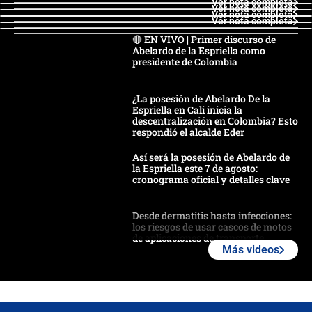
Ver nota completa
Ver nota completa
Ver nota completa
Ver nota completa
🔴 EN VIVO | Primer discurso de
Abelardo de la Espriella como
presidente de Colombia
¿La posesión de Abelardo De la
Espriella en Cali inicia la
descentralización en Colombia? Esto
respondió el alcalde Eder
Así será la posesión de Abelardo de
la Espriella este 7 de agosto:
cronograma oficial y detalles clave
Desde dermatitis hasta infecciones:
los riesgos de usar cascos de motos
de aplicaciones de transporte
Más videos
¿Cómo comprar dólares desde el
celular? Requisitos, pasos y
recomendaciones