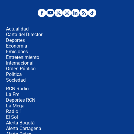
Estratega de Abelardo de la Espriella
revela cómo venció a la “casta
política” en campaña: “Estaba
Actualidad
completamente seguro”
Carta del Director
Alias ‘Calarcá’ habría pagado $60
Deportes
millones al mes a un supuesto
Economía
coronel para filtrar información del
Emisiones
Ejército
Entretenimiento
Internacional
Las razones para escoger al nuevo
Orden Público
director de la Policía
Política
Sociedad
RCN Radio
"Prohibir es la salida fácil": ¿Qué
La Fm
futuro les espera a las cabalgatas en
Colombia?
Deportes RCN
La Mega
Radio 1
El Sol
Alerta Bogotá
Alerta Cartagena