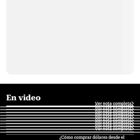
En video
Ver nota completa
Ver nota completa
Ver nota completa
Ver nota completa
Ver nota completa
Ver nota completa
Ver nota completa
Ver nota completa
Ver nota completa
Ver nota completa
¿Cómo comprar dólares desde el