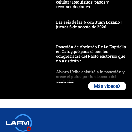
celular? Requisitos, pasos y
recomendaciones
Las seis de las 6 con Juan Lozano |
jueves 6 de agosto de 2026
Posesión de Abelardo De La Espriella
en Cali: ¿qué pasará con los
congresistas del Pacto Histórico que
no asistirán?
Álvaro Uribe asistirá a la posesión y
crece el pulso por la elección del
contralor
Más videos
🔴 EN VIVO | Noticiero La FM con
Juan Lozano - 6 de agosto de 2026
¿Por qué De la Espriella gobernará
desde Barranquilla? Experto explica
la razón