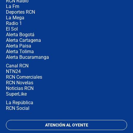
RCN Radio
Alias ‘Calarcá’ habría pagado $60
La Fm
millones al mes a un supuesto
coronel para filtrar información del
Deportes RCN
Ejército
La Mega
Radio 1
El Sol
Alerta Bogotá
Alerta Cartagena
Alerta Paisa
Alerta Tolima
Alerta Bucaramanga
Canal RCN
NTN24
RCN Comerciales
RCN Novelas
Noticias RCN
SuperLike
La República
RCN Social
ATENCIÓN AL OYENTE