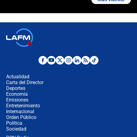
Posesión de Abelardo De La Espriella
en Cali: ¿qué pasará con los
congresistas del Pacto Histórico que
no asistirán?
Álvaro Uribe asistirá a la posesión y
crece el pulso por la elección del
contralor
🔴 EN VIVO | Noticiero La FM con
Juan Lozano - 6 de agosto de 2026
Actualidad
Carta del Director
¿Por qué De la Espriella gobernará
Deportes
desde Barranquilla? Experto explica
Economía
la razón
Emisiones
Entretenimiento
Internacional
Estratega de Abelardo de la Espriella
Orden Público
revela cómo venció a la “casta
Política
política” en campaña: “Estaba
completamente seguro”
Sociedad