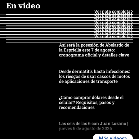
En video
Ver nota completa
Ver nota completa
Ver nota completa
Ver nota completa
Ver nota completa
Ver nota completa
Ver nota completa
Ver nota completa
Ver nota completa
Ver nota completa
Así será la posesión de Abelardo de
la Espriella este 7 de agosto:
cronograma oficial y detalles clave
Desde dermatitis hasta infecciones:
los riesgos de usar cascos de motos
de aplicaciones de transporte
¿Cómo comprar dólares desde el
celular? Requisitos, pasos y
recomendaciones
Las seis de las 6 con Juan Lozano |
jueves 6 de agosto de 2026
Más videos