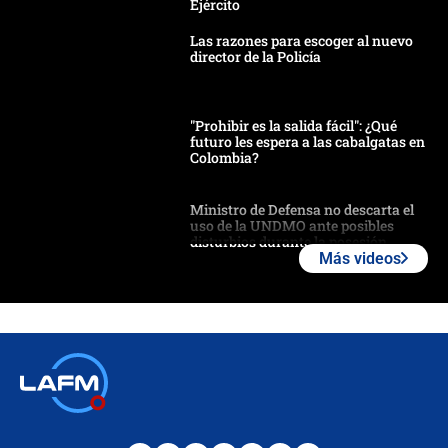
Ejército
Las razones para escoger al nuevo
director de la Policía
"Prohibir es la salida fácil": ¿Qué
futuro les espera a las cabalgatas en
Colombia?
Ministro de Defensa no descarta el
uso de la UNDMO ante posibles
disturbios durante la posesión
Más videos
"No hubo fraude ni posibilidad de
fraude": Auditoría respondió a
señalamientos de Petro sobre
elección de Abelardo de La Espriella
Tras su posesión, presidente De la
Espriella empieza gira por regiones
donde perdió