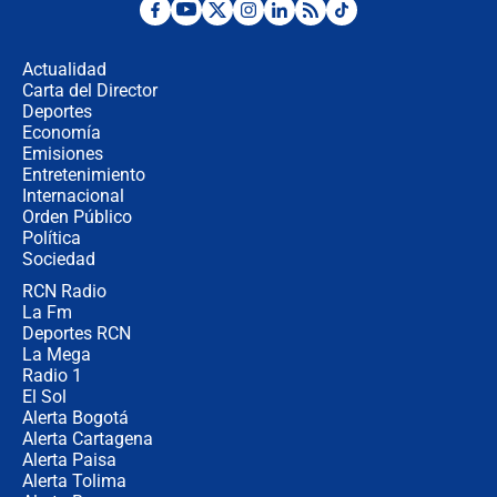
Las seis de las 6 con Juan Lozano |
miércoles 5 de agosto de 2026
Actualidad
Carta del Director
🔴 EN VIVO | Noticiero La FM con
Deportes
Juan Lozano - 5 de agosto de 2026
Economía
Emisiones
Entretenimiento
Internacional
La petición de los empresarios al
Orden Público
gobierno de De la Espriella antes del
Política
Congreso de la ANDI
Sociedad
RCN Radio
María Fernanda Cabal asegura que
La Fm
Uribe tiene "aversión" a la palabra
derecha: "Es como si le hablaran del
Deportes RCN
demonio"
La Mega
Radio 1
El Sol
Alerta Bogotá
Alerta Cartagena
Alerta Paisa
Alerta Tolima