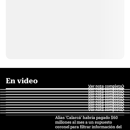
En video
Ver nota completa
Ver nota completa
Ver nota completa
Ver nota completa
Ver nota completa
Ver nota completa
Ver nota completa
Ver nota completa
Ver nota completa
Ver nota completa
Alias ‘Calarcá’ habría pagado $60
millones al mes a un supuesto
coronel para filtrar información del