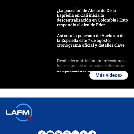
¿La posesión de Abelardo De la
Espriella en Cali inicia la
descentralización en Colombia? Esto
respondió el alcalde Eder
Así será la posesión de Abelardo de
la Espriella este 7 de agosto:
cronograma oficial y detalles clave
Desde dermatitis hasta infecciones:
los riesgos de usar cascos de motos
de aplicaciones de transporte
Más videos
¿Cómo comprar dólares desde el
celular? Requisitos, pasos y
recomendaciones
Las seis de las 6 con Juan Lozano |
jueves 6 de agosto de 2026