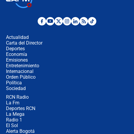
la Espriella este 7 de agosto:
cronograma oficial y detalles clave
Desde dermatitis hasta infecciones:
los riesgos de usar cascos de motos
de aplicaciones de transporte
Actualidad
Carta del Director
¿Cómo comprar dólares desde el
Deportes
celular? Requisitos, pasos y
Economía
recomendaciones
Emisiones
Entretenimiento
Internacional
Las seis de las 6 con Juan Lozano |
Orden Público
jueves 6 de agosto de 2026
Política
Sociedad
RCN Radio
Posesión de Abelardo De La Espriella
La Fm
en Cali: ¿qué pasará con los
congresistas del Pacto Histórico que
Deportes RCN
no asistirán?
La Mega
Radio 1
El Sol
Alerta Bogotá