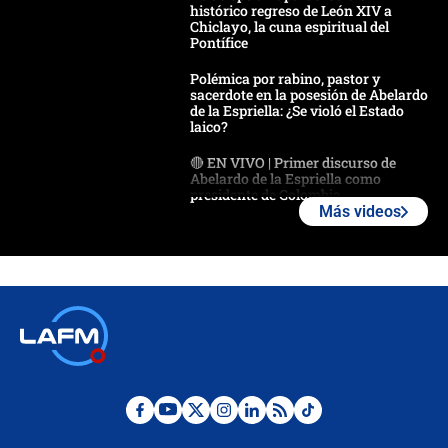
histórico regreso de León XIV a
Chiclayo, la cuna espiritual del
Pontífice
Polémica por rabino, pastor y
sacerdote en la posesión de Abelardo
de la Espriella: ¿Se violó el Estado
laico?
🔴 EN VIVO | Primer discurso de
Abelardo de la Espriella como
presidente de Colombia
Más videos
¿La posesión de Abelardo De la
Espriella en Cali inicia la
descentralización en Colombia? Esto
respondió el alcalde Eder
Así será la posesión de Abelardo de
la Espriella este 7 de agosto:
cronograma oficial y detalles clave
Desde dermatitis hasta infecciones:
los riesgos de usar cascos de motos