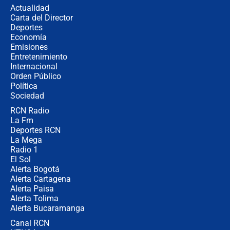
de aplicaciones de transporte
Actualidad
Carta del Director
¿Cómo comprar dólares desde el
Deportes
celular? Requisitos, pasos y
Economía
recomendaciones
Emisiones
Entretenimiento
Internacional
Las seis de las 6 con Juan Lozano |
Orden Público
jueves 6 de agosto de 2026
Política
Sociedad
RCN Radio
Posesión de Abelardo De La Espriella
La Fm
en Cali: ¿qué pasará con los
congresistas del Pacto Histórico que
Deportes RCN
no asistirán?
La Mega
Radio 1
El Sol
Alerta Bogotá
Alerta Cartagena
Alerta Paisa
Alerta Tolima
Alerta Bucaramanga
Canal RCN