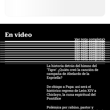
En video
Ver nota completa
Ver nota completa
Ver nota completa
Ver nota completa
Ver nota completa
Ver nota completa
Ver nota completa
Ver nota completa
Ver nota completa
Ver nota completa
La historia detrás del himno del
'Tigre': ¿Quién creó la canción de
campaña de Abelardo de la
Espriella?
De obispo a Papa: así será el
histórico regreso de León XIV a
Chiclayo, la cuna espiritual del
Pontífice
Polémica por rabino, pastor y