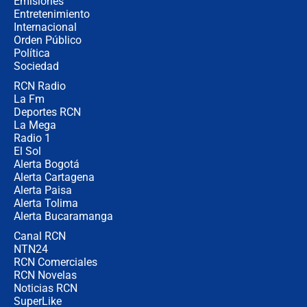
Emisiones
Entretenimiento
Internacional
Las seis de las 6 con Juan Lozano |
Orden Público
jueves 6 de agosto de 2026
Política
Sociedad
RCN Radio
Posesión de Abelardo De La Espriella
La Fm
en Cali: ¿qué pasará con los
congresistas del Pacto Histórico que
Deportes RCN
no asistirán?
La Mega
Radio 1
El Sol
Alerta Bogotá
Alerta Cartagena
Alerta Paisa
Alerta Tolima
Alerta Bucaramanga
Canal RCN
NTN24
RCN Comerciales
RCN Novelas
Noticias RCN
SuperLike