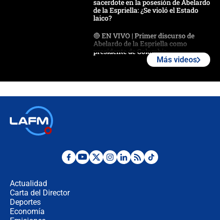
sacerdote en la posesión de Abelardo
de la Espriella: ¿Se violó el Estado
laico?
🔴 EN VIVO | Primer discurso de
Abelardo de la Espriella como
presidente de Colombia
Más videos
¿La posesión de Abelardo De la
Espriella en Cali inicia la
descentralización en Colombia? Esto
respondió el alcalde Eder
Así será la posesión de Abelardo de
la Espriella este 7 de agosto:
cronograma oficial y detalles clave
Desde dermatitis hasta infecciones:
los riesgos de usar cascos de motos
de aplicaciones de transporte
Actualidad
Carta del Director
¿Cómo comprar dólares desde el
Deportes
celular? Requisitos, pasos y
Economía
recomendaciones