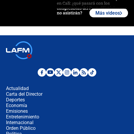
en Cali: ¿qué pasará con los
congresistas del Pacto Histórico que
no asistirán?
Más videos
Álvaro Uribe asistirá a la posesión y
crece el pulso por la elección del
contralor
🔴 EN VIVO | Noticiero La FM con
Juan Lozano - 6 de agosto de 2026
¿Por qué De la Espriella gobernará
desde Barranquilla? Experto explica
la razón
Actualidad
Carta del Director
Estratega de Abelardo de la Espriella
Deportes
revela cómo venció a la “casta
Economía
política” en campaña: “Estaba
Emisiones
completamente seguro”
Entretenimiento
Internacional
Alias ‘Calarcá’ habría pagado $60
Orden Público
millones al mes a un supuesto
Política