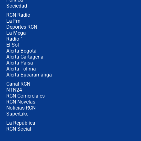
coronel para filtrar información del
Ejército
Sociedad
RCN Radio
Las razones para escoger al nuevo
La Fm
director de la Policía
Deportes RCN
La Mega
Radio 1
El Sol
Alerta Bogotá
Alerta Cartagena
Alerta Paisa
Alerta Tolima
Alerta Bucaramanga
Canal RCN
NTN24
RCN Comerciales
RCN Novelas
Noticias RCN
SuperLike
La República
RCN Social