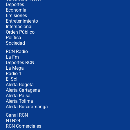
¿Cómo comprar dólares desde el
Deportes
celular? Requisitos, pasos y
Economía
recomendaciones
Emisiones
Entretenimiento
Internacional
Las seis de las 6 con Juan Lozano |
Orden Público
jueves 6 de agosto de 2026
Política
Sociedad
RCN Radio
Posesión de Abelardo De La Espriella
La Fm
en Cali: ¿qué pasará con los
congresistas del Pacto Histórico que
Deportes RCN
no asistirán?
La Mega
Radio 1
El Sol
Alerta Bogotá
Alerta Cartagena
Alerta Paisa
Alerta Tolima
Alerta Bucaramanga
Canal RCN
NTN24
RCN Comerciales