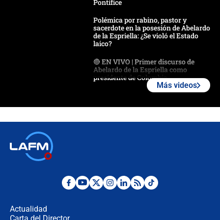
Pontífice
Polémica por rabino, pastor y
sacerdote en la posesión de Abelardo
de la Espriella: ¿Se violó el Estado
laico?
🔴 EN VIVO | Primer discurso de
Abelardo de la Espriella como
presidente de Colombia
Más videos
¿La posesión de Abelardo De la
Espriella en Cali inicia la
descentralización en Colombia? Esto
respondió el alcalde Eder
Así será la posesión de Abelardo de
la Espriella este 7 de agosto:
cronograma oficial y detalles clave
Desde dermatitis hasta infecciones:
los riesgos de usar cascos de motos
de aplicaciones de transporte
Actualidad
Carta del Director