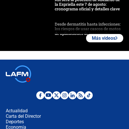
la Espriella este 7 de agosto:
cronograma oficial y detalles clave
Desde dermatitis hasta infecciones:
los riesgos de usar cascos de motos
de aplicaciones de transporte
Más videos
¿Cómo comprar dólares desde el
celular? Requisitos, pasos y
recomendaciones
Las seis de las 6 con Juan Lozano |
jueves 6 de agosto de 2026
Posesión de Abelardo De La Espriella
en Cali: ¿qué pasará con los
congresistas del Pacto Histórico que
Actualidad
no asistirán?
Carta del Director
Álvaro Uribe asistirá a la posesión y
Deportes
crece el pulso por la elección del
Economía