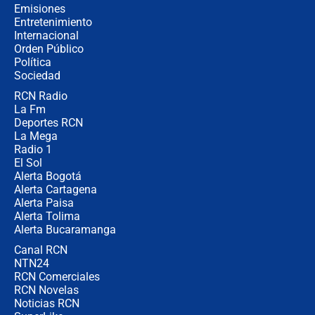
contralor
Emisiones
Entretenimiento
Internacional
🔴 EN VIVO | Noticiero La FM con
Orden Público
Juan Lozano - 6 de agosto de 2026
Política
Sociedad
RCN Radio
¿Por qué De la Espriella gobernará
La Fm
desde Barranquilla? Experto explica
la razón
Deportes RCN
La Mega
Radio 1
El Sol
Alerta Bogotá
Alerta Cartagena
Alerta Paisa
Alerta Tolima
Alerta Bucaramanga
Canal RCN
NTN24
RCN Comerciales
RCN Novelas
Noticias RCN