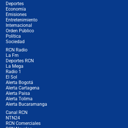
🔴 EN VIVO | Noticiero La FM con
Deportes
Juan Lozano - 5 de agosto de 2026
Economía
Emisiones
Entretenimiento
Internacional
La petición de los empresarios al
Orden Público
gobierno de De la Espriella antes del
Política
Congreso de la ANDI
Sociedad
RCN Radio
María Fernanda Cabal asegura que
La Fm
Uribe tiene "aversión" a la palabra
derecha: "Es como si le hablaran del
Deportes RCN
demonio"
La Mega
Radio 1
El Sol
Alerta Bogotá
Alerta Cartagena
Alerta Paisa
Alerta Tolima
Alerta Bucaramanga
Canal RCN
NTN24
RCN Comerciales