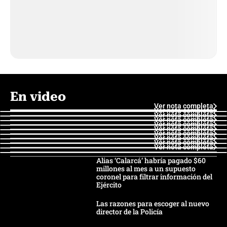
En video
Ver nota completa
Ver nota completa
Ver nota completa
Ver nota completa
Ver nota completa
Ver nota completa
Ver nota completa
Ver nota completa
Ver nota completa
Ver nota completa
Alias ‘Calarcá’ habría pagado $60
millones al mes a un supuesto
coronel para filtrar información del
Ejército
Las razones para escoger al nuevo
director de la Policía