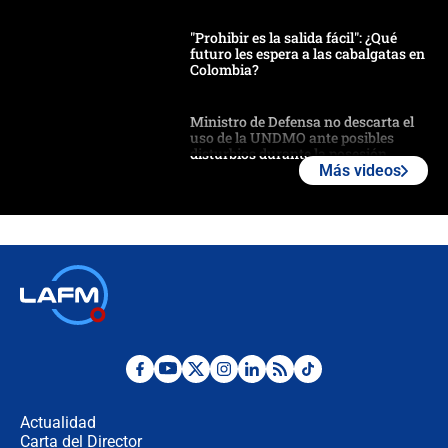
"Prohibir es la salida fácil": ¿Qué
futuro les espera a las cabalgatas en
Colombia?
Ministro de Defensa no descarta el
uso de la UNDMO ante posibles
disturbios durante la posesión
Más videos
"No hubo fraude ni posibilidad de
fraude": Auditoría respondió a
señalamientos de Petro sobre
elección de Abelardo de La Espriella
Tras su posesión, presidente De la
Espriella empieza gira por regiones
donde perdió
Las seis de las 6 con Juan Lozano |
miércoles 5 de agosto de 2026
Actualidad
Carta del Director