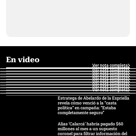
En video
Ver nota completa
Ver nota completa
Ver nota completa
Ver nota completa
Ver nota completa
Ver nota completa
Ver nota completa
Ver nota completa
Ver nota completa
Ver nota completa
Estratega de Abelardo de la Espriella
revela cómo venció a la “casta
política” en campaña: “Estaba
completamente seguro”
Alias ‘Calarcá’ habría pagado $60
millones al mes a un supuesto
coronel para filtrar información del