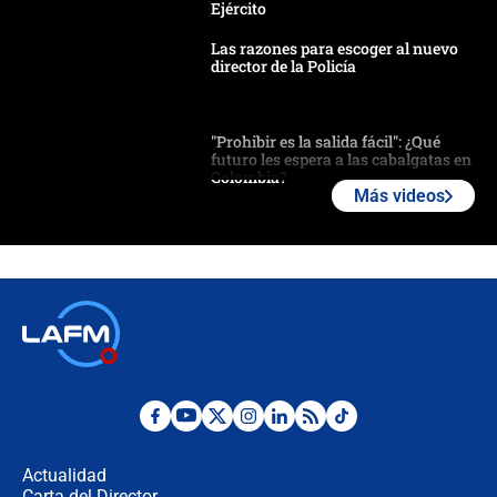
Ejército
Las razones para escoger al nuevo
director de la Policía
"Prohibir es la salida fácil": ¿Qué
futuro les espera a las cabalgatas en
Colombia?
Más videos
Ministro de Defensa no descarta el
uso de la UNDMO ante posibles
disturbios durante la posesión
"No hubo fraude ni posibilidad de
fraude": Auditoría respondió a
señalamientos de Petro sobre
elección de Abelardo de La Espriella
Tras su posesión, presidente De la
Espriella empieza gira por regiones
donde perdió
Actualidad
Carta del Director