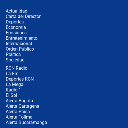
uso de la UNDMO ante posibles
disturbios durante la posesión
Actualidad
Carta del Director
"No hubo fraude ni posibilidad de
Deportes
fraude": Auditoría respondió a
Economía
señalamientos de Petro sobre
Emisiones
elección de Abelardo de La Espriella
Entretenimiento
Internacional
Tras su posesión, presidente De la
Orden Público
Espriella empieza gira por regiones
Política
donde perdió
Sociedad
RCN Radio
Las seis de las 6 con Juan Lozano |
La Fm
miércoles 5 de agosto de 2026
Deportes RCN
La Mega
Radio 1
El Sol
Alerta Bogotá
Alerta Cartagena
Alerta Paisa
Alerta Tolima
Alerta Bucaramanga