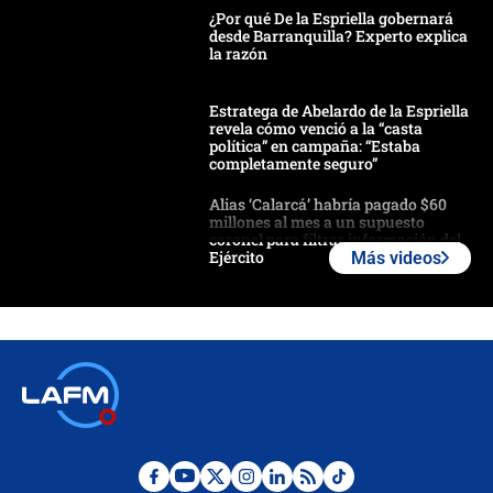
¿Por qué De la Espriella gobernará
desde Barranquilla? Experto explica
la razón
Estratega de Abelardo de la Espriella
revela cómo venció a la “casta
política” en campaña: “Estaba
completamente seguro”
Alias ‘Calarcá’ habría pagado $60
millones al mes a un supuesto
coronel para filtrar información del
Ejército
Más videos
Las razones para escoger al nuevo
director de la Policía
"Prohibir es la salida fácil": ¿Qué
futuro les espera a las cabalgatas en
Colombia?
Ministro de Defensa no descarta el