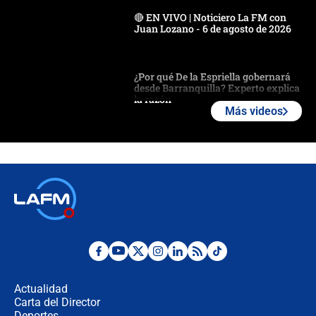
🔴 EN VIVO | Noticiero La FM con
Juan Lozano - 6 de agosto de 2026
¿Por qué De la Espriella gobernará
desde Barranquilla? Experto explica
la razón
Más videos
Estratega de Abelardo de la Espriella
revela cómo venció a la “casta
política” en campaña: “Estaba
completamente seguro”
Alias ‘Calarcá’ habría pagado $60
millones al mes a un supuesto
coronel para filtrar información del
Ejército
Las razones para escoger al nuevo
director de la Policía
Actualidad
Carta del Director
"Prohibir es la salida fácil": ¿Qué
Deportes