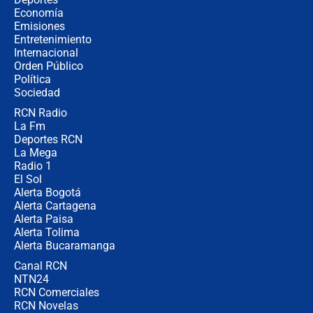
futuro les espera a las cabalgatas en
Economía
Colombia?
Emisiones
Entretenimiento
Internacional
Ministro de Defensa no descarta el
Orden Público
uso de la UNDMO ante posibles
Política
disturbios durante la posesión
Sociedad
RCN Radio
"No hubo fraude ni posibilidad de
La Fm
fraude": Auditoría respondió a
señalamientos de Petro sobre
Deportes RCN
elección de Abelardo de La Espriella
La Mega
Radio 1
El Sol
Alerta Bogotá
Alerta Cartagena
Alerta Paisa
Alerta Tolima
Alerta Bucaramanga
Canal RCN
NTN24
RCN Comerciales
RCN Novelas