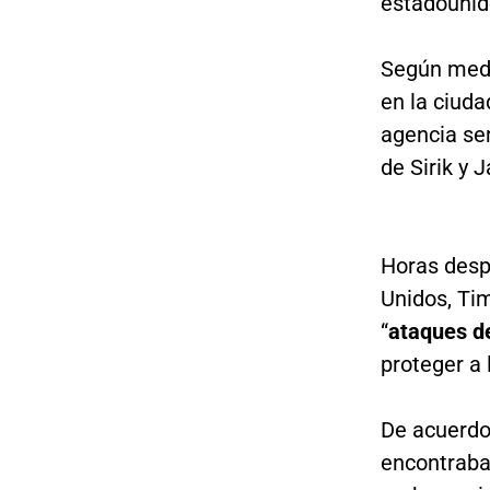
estadounid
Según medi
en la ciuda
agencia se
de Sirik y 
Horas desp
Unidos, Ti
“
ataques d
proteger a
De acuerdo
encontraba