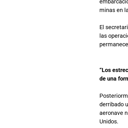
embarcacio
minas en l
El secreta
las operac
permanecer
“Los estrec
de una for
Posteriorme
derribado u
aeronave n
Unidos.