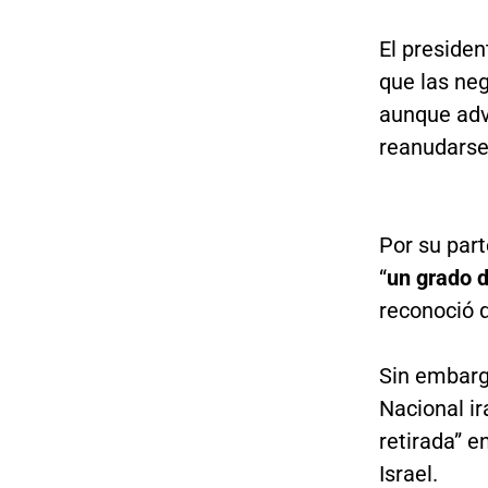
El preside
que las ne
aunque advi
reanudarse 
Por su part
“
un grado 
reconoció 
Sin embarg
Nacional ir
retirada” e
Israel.