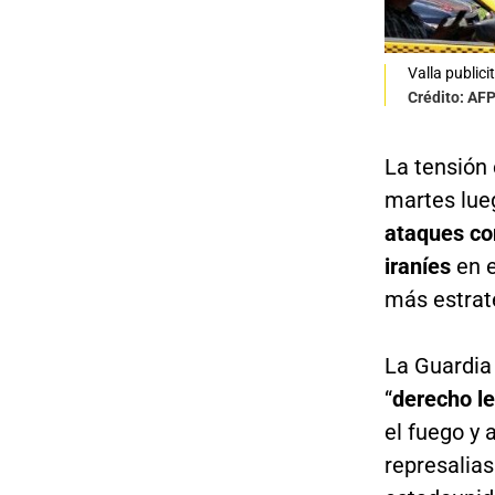
Valla public
Crédito: AF
La tensión 
martes lue
ataques co
iraníes
en 
más estrat
La Guardia 
“
derecho l
el fuego y 
represalias