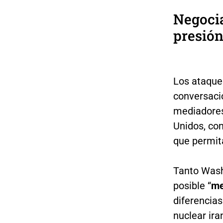
Negoci
presió
Los ataque
conversacio
mediadores
Unidos, co
que permita
Tanto Wash
posible “
me
diferencias
nuclear ir