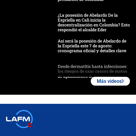
¿La posesión de Abelardo De la
Espriella en Cali inicia la
descentralización en Colombia? Esto
respondió el alcalde Eder
Así será la posesión de Abelardo de
la Espriella este 7 de agosto:
cronograma oficial y detalles clave
Desde dermatitis hasta infecciones:
los riesgos de usar cascos de motos
de aplicaciones de transporte
Más videos
¿Cómo comprar dólares desde el
celular? Requisitos, pasos y
recomendaciones
Las seis de las 6 con Juan Lozano |
jueves 6 de agosto de 2026