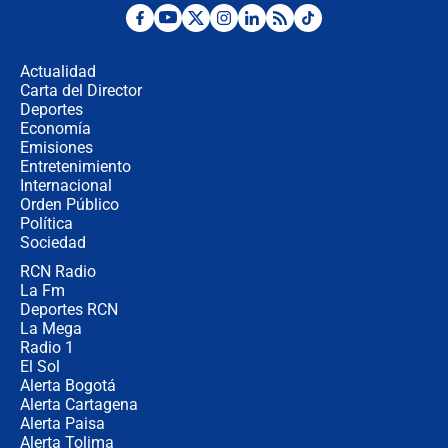
Posesión de Abelardo De La Espriella
en Cali: ¿qué pasará con los
congresistas del Pacto Histórico que
Actualidad
no asistirán?
Carta del Director
Álvaro Uribe asistirá a la posesión y
Deportes
crece el pulso por la elección del
Economía
contralor
Emisiones
Entretenimiento
Internacional
🔴 EN VIVO | Noticiero La FM con
Orden Público
Juan Lozano - 6 de agosto de 2026
Política
Sociedad
RCN Radio
¿Por qué De la Espriella gobernará
La Fm
desde Barranquilla? Experto explica
la razón
Deportes RCN
La Mega
Radio 1
El Sol
Alerta Bogotá
Alerta Cartagena
Alerta Paisa
Alerta Tolima