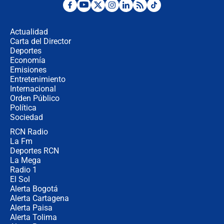
Fuerte temblor en Colombia hoy:
evacúan edificios y reportan daños
en Pereira, Armenia y Medellín
Actualidad
Carta del Director
Fuerte terremoto en Colombia se
Deportes
registró hoy 10 de agosto; sacudida
Economía
se sintió en varias ciudades
Emisiones
Entretenimiento
Internacional
🔴 EN VIVO | Noticiero La FM con
Orden Público
Juan Lozano - 10 de agosto de 2026
Política
Sociedad
RCN Radio
¿Por qué trasladaron desde Itagüí a
La Fm
jefes criminales ligados a la Paz
Total de Petro?: Las razones que
Deportes RCN
motivaron la decisión
La Mega
Radio 1
El Sol
Alerta Bogotá
Alerta Cartagena
Alerta Paisa
Alerta Tolima