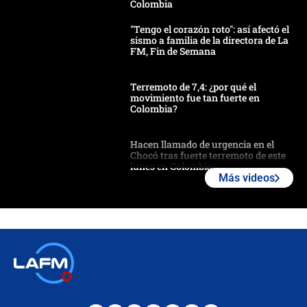
Colombia
"Tengo el corazón roto": así afectó el
sismo a familia de la directora de La
FM, Fin de Semana
Terremoto de 7,4: ¿por qué el
movimiento fue tan fuerte en
Colombia?
Hacen llamado de urgencia en el
Chocó tras fuerte terremoto de este
lunes en Colombia
Más videos
Estas fueron las medidas que activó
la UNGRD tras el fuerte terremoto de
7,4 hoy en Colombia
Terremoto en Cali: colapsó edificio
de tres pisos y rescataron a una
niña entre los escombros