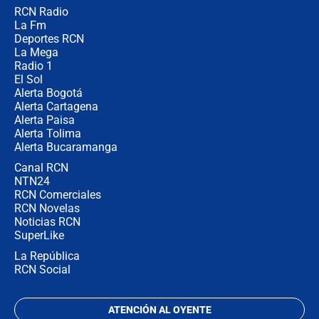
RCN Radio
Posesión de Abelardo De La Espriella
La Fm
en Cali: ¿qué pasará con los
congresistas del Pacto Histórico que
Deportes RCN
no asistirán?
La Mega
Radio 1
El Sol
Alerta Bogotá
Alerta Cartagena
Alerta Paisa
Alerta Tolima
Alerta Bucaramanga
Canal RCN
NTN24
RCN Comerciales
RCN Novelas
Noticias RCN
SuperLike
La República
RCN Social
ATENCIÓN AL OYENTE