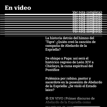
En video
Ver nota completa
Ver nota completa
Ver nota completa
Ver nota completa
Ver nota completa
Ver nota completa
Ver nota completa
Ver nota completa
Ver nota completa
Ver nota completa
La historia detrás del himno del
'Tigre': ¿Quién creó la canción de
campaña de Abelardo de la
Espriella?
De obispo a Papa: así será el
histórico regreso de León XIV a
Chiclayo, la cuna espiritual del
Pontífice
Polémica por rabino, pastor y
sacerdote en la posesión de Abelardo
de la Espriella: ¿Se violó el Estado
laico?
🔴 EN VIVO | Primer discurso de
Abelardo de la Espriella como
presidente de Colombia