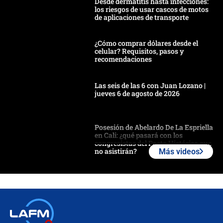
Desde dermatitis hasta infecciones:
los riesgos de usar cascos de motos
de aplicaciones de transporte
¿Cómo comprar dólares desde el
celular? Requisitos, pasos y
recomendaciones
Las seis de las 6 con Juan Lozano |
jueves 6 de agosto de 2026
Posesión de Abelardo De La Espriella
en Cali: ¿qué pasará con los
congresistas del Pacto Histórico que
no asistirán?
Más videos
Álvaro Uribe asistirá a la posesión y
crece el pulso por la elección del
contralor
🔴 EN VIVO | Noticiero La FM con
Juan Lozano - 6 de agosto de 2026