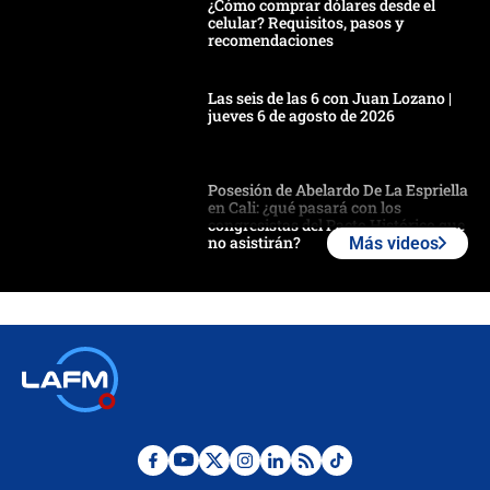
¿Cómo comprar dólares desde el
celular? Requisitos, pasos y
recomendaciones
Las seis de las 6 con Juan Lozano |
jueves 6 de agosto de 2026
Posesión de Abelardo De La Espriella
en Cali: ¿qué pasará con los
congresistas del Pacto Histórico que
no asistirán?
Más videos
Álvaro Uribe asistirá a la posesión y
crece el pulso por la elección del
contralor
🔴 EN VIVO | Noticiero La FM con
Juan Lozano - 6 de agosto de 2026
¿Por qué De la Espriella gobernará
desde Barranquilla? Experto explica