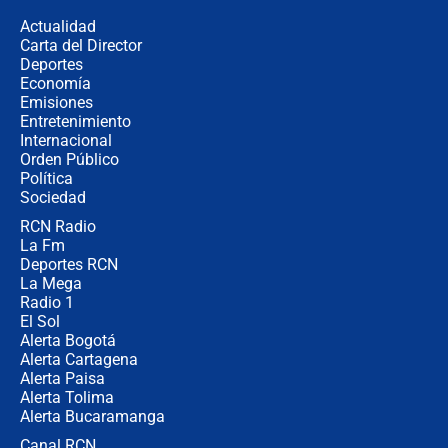
la razón
Actualidad
Carta del Director
Estratega de Abelardo de la Espriella
Deportes
revela cómo venció a la “casta
Economía
política” en campaña: “Estaba
Emisiones
completamente seguro”
Entretenimiento
Internacional
Alias ‘Calarcá’ habría pagado $60
Orden Público
millones al mes a un supuesto
Política
coronel para filtrar información del
Ejército
Sociedad
RCN Radio
Las razones para escoger al nuevo
La Fm
director de la Policía
Deportes RCN
La Mega
Radio 1
El Sol
Alerta Bogotá
Alerta Cartagena
Alerta Paisa
Alerta Tolima
Alerta Bucaramanga
Canal RCN