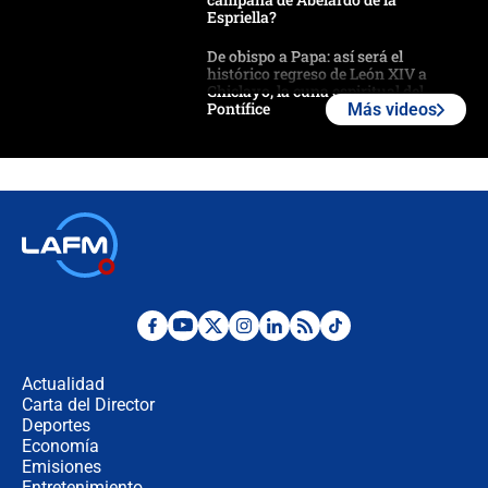
Espriella?
De obispo a Papa: así será el
histórico regreso de León XIV a
Chiclayo, la cuna espiritual del
Pontífice
Más videos
Polémica por rabino, pastor y
sacerdote en la posesión de Abelardo
de la Espriella: ¿Se violó el Estado
laico?
🔴 EN VIVO | Primer discurso de
Abelardo de la Espriella como
presidente de Colombia
¿La posesión de Abelardo De la
Espriella en Cali inicia la
descentralización en Colombia? Esto
Actualidad
respondió el alcalde Eder
Carta del Director
Así será la posesión de Abelardo de
Deportes
la Espriella este 7 de agosto:
Economía
cronograma oficial y detalles clave
Emisiones
Entretenimiento