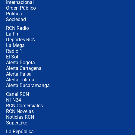
Internacional
Las seis de las 6 con Juan Lozano |
Orden Público
jueves 6 de agosto de 2026
Política
Sociedad
RCN Radio
Posesión de Abelardo De La Espriella
La Fm
en Cali: ¿qué pasará con los
congresistas del Pacto Histórico que
Deportes RCN
no asistirán?
La Mega
Radio 1
El Sol
Alerta Bogotá
Alerta Cartagena
Alerta Paisa
Alerta Tolima
Alerta Bucaramanga
Canal RCN
NTN24
RCN Comerciales
RCN Novelas
Noticias RCN
SuperLike
La República