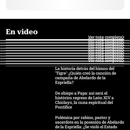
En video
Ver nota completa
Ver nota completa
Ver nota completa
Ver nota completa
Ver nota completa
Ver nota completa
Ver nota completa
Ver nota completa
Ver nota completa
Ver nota completa
La historia detrás del himno del
'Tigre': ¿Quién creó la canción de
campaña de Abelardo de la
Espriella?
De obispo a Papa: así será el
histórico regreso de León XIV a
Chiclayo, la cuna espiritual del
Pontífice
Polémica por rabino, pastor y
sacerdote en la posesión de Abelardo
de la Espriella: ¿Se violó el Estado