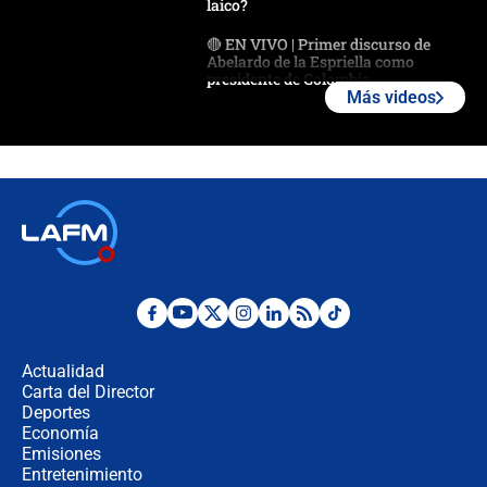
laico?
🔴 EN VIVO | Primer discurso de
Abelardo de la Espriella como
presidente de Colombia
Más videos
¿La posesión de Abelardo De la
Espriella en Cali inicia la
descentralización en Colombia? Esto
respondió el alcalde Eder
Así será la posesión de Abelardo de
la Espriella este 7 de agosto:
cronograma oficial y detalles clave
Desde dermatitis hasta infecciones:
los riesgos de usar cascos de motos
de aplicaciones de transporte
Actualidad
Carta del Director
¿Cómo comprar dólares desde el
Deportes
celular? Requisitos, pasos y
Economía
recomendaciones
Emisiones
Entretenimiento