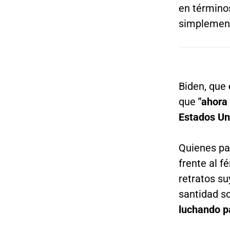
en términos
simplemen
Biden, que
que
"ahora 
Estados Un
Quienes pas
frente al f
retratos su
santidad so
luchando pa