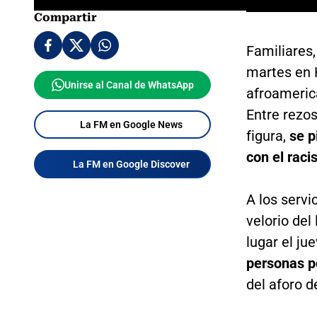
Compartir
Familiares,
martes en 
Unirse al Canal de WhatsApp
afroameric
Entre rezos
La FM en Google News
figura,
se p
con el raci
La FM en Google Discover
A los servi
velorio del
lugar el j
personas po
del aforo d