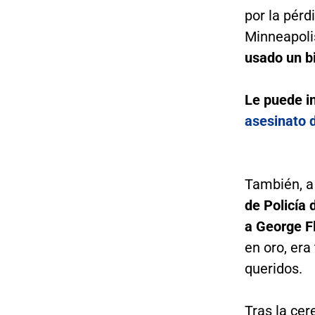
por la pér
Minneapoli
usado un bi
Le puede i
asesinato 
También, a
de Policía 
a George F
en oro, er
queridos.
Tras la ce