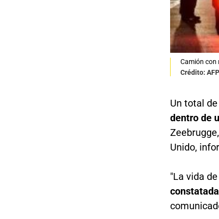
Camión con 
Crédito: AF
Un total d
dentro de u
Zeebrugge, 
Unido, info
"La vida de
constatada 
comunicado 