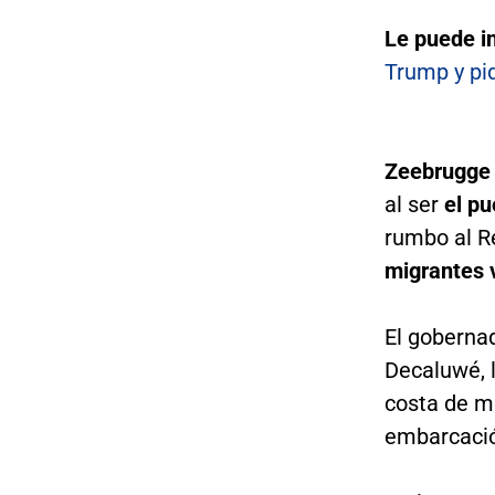
Le puede i
Trump y pid
Zeebrugg
al ser
el pu
rumbo al R
migrantes 
El gobernad
Decaluwé, 
costa de m
embarcació