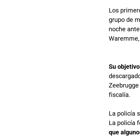
Los primer
grupo de m
noche anter
Waremme, c
Su objetivo
descargado
Zeebrugge y
fiscalía.
La policía
La policía 
que alguno