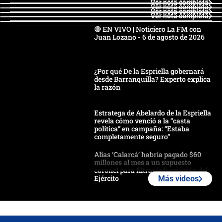
Ver nota completa
Ver nota completa
Ver nota completa
Ver nota completa
🔴 EN VIVO | Noticiero La FM con
Juan Lozano - 6 de agosto de 2026
¿Por qué De la Espriella gobernará
desde Barranquilla? Experto explica
la razón
Estratega de Abelardo de la Espriella
revela cómo venció a la “casta
política” en campaña: “Estaba
completamente seguro”
Alias ‘Calarcá’ habría pagado $60
millones al mes a un supuesto
coronel para filtrar información del
Ejército
Más videos
Las razones para escoger al nuevo
director de la Policía