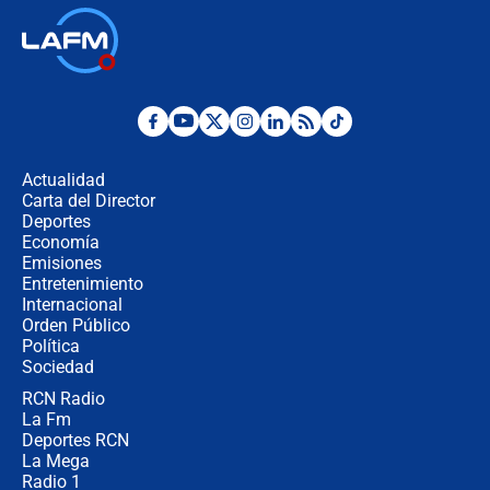
"Prohibir es la salida fácil": ¿Qué
futuro les espera a las cabalgatas en
Colombia?
Ministro de Defensa no descarta el
uso de la UNDMO ante posibles
disturbios durante la posesión
Actualidad
Carta del Director
"No hubo fraude ni posibilidad de
Deportes
fraude": Auditoría respondió a
Economía
señalamientos de Petro sobre
Emisiones
elección de Abelardo de La Espriella
Entretenimiento
Internacional
Tras su posesión, presidente De la
Orden Público
Espriella empieza gira por regiones
Política
donde perdió
Sociedad
RCN Radio
Las seis de las 6 con Juan Lozano |
La Fm
miércoles 5 de agosto de 2026
Deportes RCN
La Mega
Radio 1