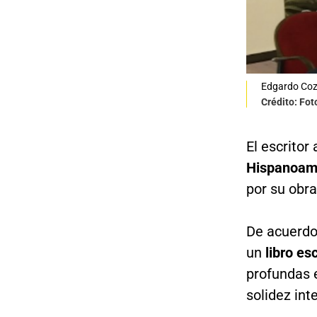
Edgardo Coz
Crédito: Fo
El escritor
Hispanoame
por su obra
De acuerdo 
un
libro es
profundas e
solidez inte