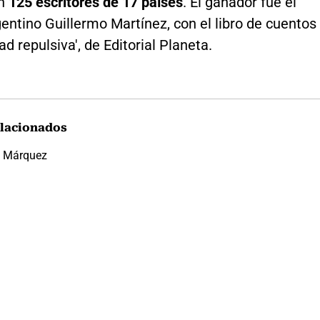
on
125 escritores de 17 países
. El ganador fue el
gentino Guillermo Martínez, con el libro de cuentos
ad repulsiva', de Editorial Planeta.
lacionados
a Márquez