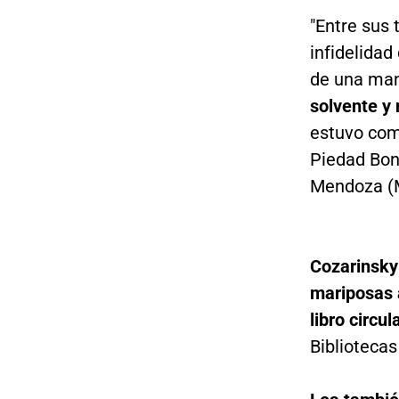
"Entre sus 
infidelidad
de una man
solvente y
estuvo com
Piedad Bonn
Mendoza (M
Cozarinsk
mariposas 
libro circu
Biblioteca