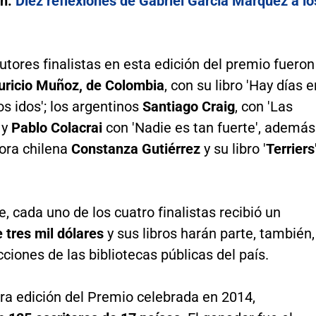
n:
Diez reflexiones de Gabriel García Márquez a lo
utores finalistas en esta edición del premio fueron
ricio Muñoz, de Colombia
, con su libro 'Hay días e
s idos'; los argentinos
Santiago Craig
, con 'Las
 y
Pablo Colacrai
con 'Nadie es tan fuerte', además
tora chilena
Constanza Gutiérrez
y su libro '
Terriers
e, cada uno de los cuatro finalistas recibió un
 tres mil dólares
y sus libros harán parte, también,
cciones de las bibliotecas públicas del país.
ra edición del Premio celebrada en 2014,