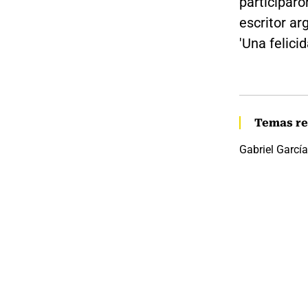
participar
escritor ar
'Una felicid
Temas re
Gabriel Garcí