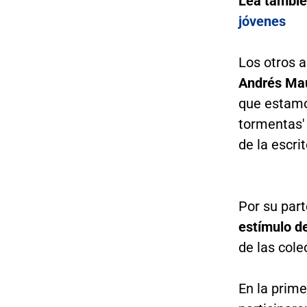
Lea tambié
jóvenes
Los otros a
Andrés Mau
que estamo
tormentas'
de la escri
Por su part
estímulo de
de las cole
En la prime