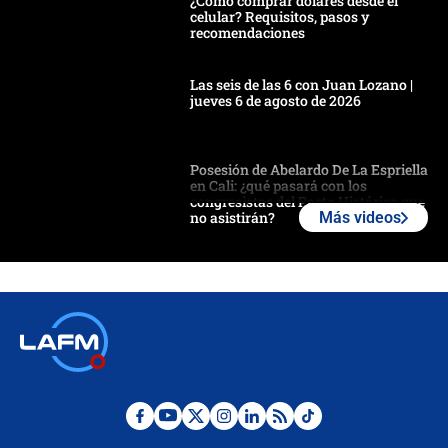
¿Cómo comprar dólares desde el
celular? Requisitos, pasos y
recomendaciones
Las seis de las 6 con Juan Lozano |
jueves 6 de agosto de 2026
Posesión de Abelardo De La Espriella
en Cali: ¿qué pasará con los
congresistas del Pacto Histórico que
no asistirán?
Más videos
Álvaro Uribe asistirá a la posesión y
crece el pulso por la elección del
contralor
🔴 EN VIVO | Noticiero La FM con
Juan Lozano - 6 de agosto de 2026
¿Por qué De la Espriella gobernará
desde Barranquilla? Experto explica