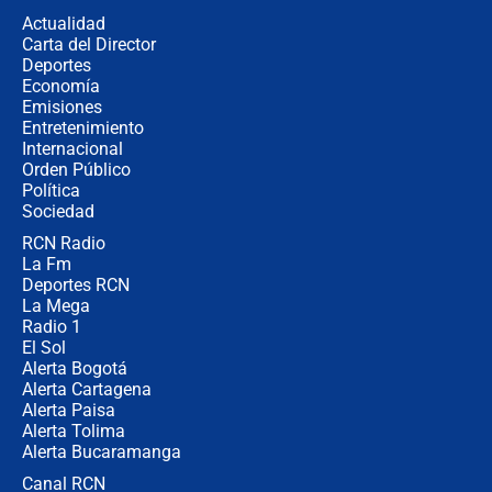
la razón
Actualidad
Carta del Director
Estratega de Abelardo de la Espriella
Deportes
revela cómo venció a la “casta
Economía
política” en campaña: “Estaba
Emisiones
completamente seguro”
Entretenimiento
Internacional
Alias ‘Calarcá’ habría pagado $60
Orden Público
millones al mes a un supuesto
Política
coronel para filtrar información del
Ejército
Sociedad
RCN Radio
Las razones para escoger al nuevo
La Fm
director de la Policía
Deportes RCN
La Mega
Radio 1
El Sol
Alerta Bogotá
Alerta Cartagena
Alerta Paisa
Alerta Tolima
Alerta Bucaramanga
Canal RCN