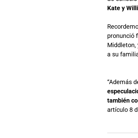
Kate y Will
Recordemos
pronunció 
Middleton,
a su famili
“Además de
especulació
también con
artículo 8