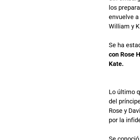
los prepar
envuelve a 
William y K
Se ha esta
con Rose H
Kate.
Lo último q
del príncip
Rose y Dav
por la infi
Se conoció