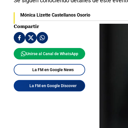
Se siguen conociendo detalles de este event
Mónica Lizette Castellanos Osorio
Compartir
Unirse al Canal de WhatsApp
La FM en Google News
La FM en Google Discover