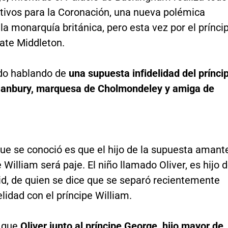
ativos para la Coronación, una nueva polémica
la monarquía británica, pero esta vez por el prínci
ate Middleton.
do hablando de
una supuesta infidelidad del prínci
anbury, marquesa de Cholmondeley y amiga de
ue se conoció es que el hijo de la supuesta amant
e William será paje. El niño llamado Oliver, es hijo 
id, de quien se dice que se separó recientemente
delidad con el príncipe William.
 que
Oliver junto al príncipe George, hijo mayor de