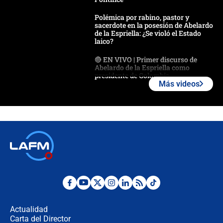
Polémica por rabino, pastor y
sacerdote en la posesión de Abelardo
de la Espriella: ¿Se violó el Estado
laico?
🔴 EN VIVO | Primer discurso de
Abelardo de la Espriella como
presidente de Colombia
Más videos
¿La posesión de Abelardo De la
Espriella en Cali inicia la
descentralización en Colombia? Esto
respondió el alcalde Eder
Así será la posesión de Abelardo de
la Espriella este 7 de agosto:
cronograma oficial y detalles clave
Desde dermatitis hasta infecciones:
los riesgos de usar cascos de motos
de aplicaciones de transporte
Actualidad
Carta del Director