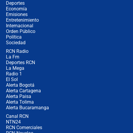
¿Cómo comprar dólares desde el
Deportes
celular? Requisitos, pasos y
Economía
recomendaciones
Emisiones
Entretenimiento
Internacional
Las seis de las 6 con Juan Lozano |
Orden Público
jueves 6 de agosto de 2026
Política
Sociedad
RCN Radio
Posesión de Abelardo De La Espriella
La Fm
en Cali: ¿qué pasará con los
congresistas del Pacto Histórico que
Deportes RCN
no asistirán?
La Mega
Radio 1
El Sol
Alerta Bogotá
Alerta Cartagena
Alerta Paisa
Alerta Tolima
Alerta Bucaramanga
Canal RCN
NTN24
RCN Comerciales