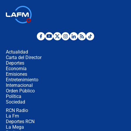
Las seis de las 6 con Juan Lozano |
jueves 6 de agosto de 2026
Posesión de Abelardo De La Espriella
en Cali: ¿qué pasará con los
congresistas del Pacto Histórico que
Actualidad
no asistirán?
Carta del Director
Álvaro Uribe asistirá a la posesión y
Deportes
crece el pulso por la elección del
Economía
contralor
Emisiones
Entretenimiento
Internacional
🔴 EN VIVO | Noticiero La FM con
Orden Público
Juan Lozano - 6 de agosto de 2026
Política
Sociedad
RCN Radio
¿Por qué De la Espriella gobernará
La Fm
desde Barranquilla? Experto explica
la razón
Deportes RCN
La Mega