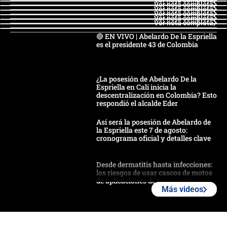
Ver nota completa
Ver nota completa
Ver nota completa
Ver nota completa
Ver nota completa
Ver nota completa
🔴 EN VIVO | Abelardo De la Espriella
es el presidente 43 de Colombia
¿La posesión de Abelardo De la
Espriella en Cali inicia la
descentralización en Colombia? Esto
respondió el alcalde Eder
Así será la posesión de Abelardo de
la Espriella este 7 de agosto:
cronograma oficial y detalles clave
Desde dermatitis hasta infecciones:
los riesgos de usar cascos de motos
de aplicaciones de transporte
Más videos
¿Cómo comprar dólares desde el
celular? Requisitos, pasos y
recomendaciones