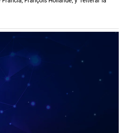
rancia, François Hollande, y "reiterar la