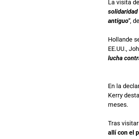
La visita 
solidaridad
antiguo"
, d
Hollande se
EE.UU., Joh
lucha contr
En la decla
Kerry dest
meses.
Tras visit
allí con el