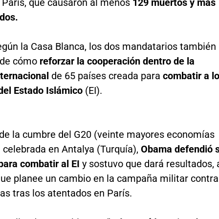
 París, que causaron al menos
129 muertos y más
idos.
gún la Casa Blanca, los dos mandatarios también
n de cómo
reforzar la cooperación dentro de la
nternacional
de 65 países creada para
combatir a l
del Estado Islámico
(EI).
 de la cumbre del G20 (veinte mayores economías
 celebrada en Antalya (Turquía),
Obama defendió 
para combatir al EI
y sostuvo que dará resultados, 
que planee un cambio en la campaña militar contra
tas tras los atentados en París.