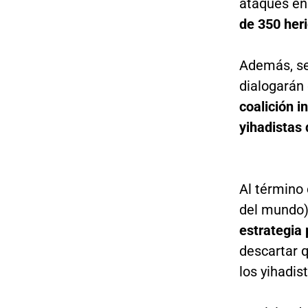
ataques en
de 350 her
Además, se
dialogará
coalición i
yihadistas 
Al término
del mundo)
estrategia 
descartar 
los yihadis