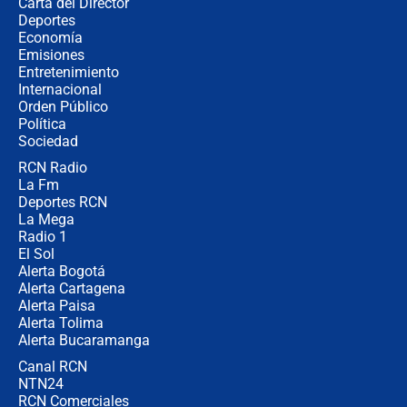
Carta del Director
¿Cómo comprar dólares desde el
Deportes
celular? Requisitos, pasos y
Economía
recomendaciones
Emisiones
Entretenimiento
Internacional
Las seis de las 6 con Juan Lozano |
Orden Público
jueves 6 de agosto de 2026
Política
Sociedad
RCN Radio
Posesión de Abelardo De La Espriella
La Fm
en Cali: ¿qué pasará con los
congresistas del Pacto Histórico que
Deportes RCN
no asistirán?
La Mega
Radio 1
El Sol
Alerta Bogotá
Alerta Cartagena
Alerta Paisa
Alerta Tolima
Alerta Bucaramanga
Canal RCN
NTN24
RCN Comerciales