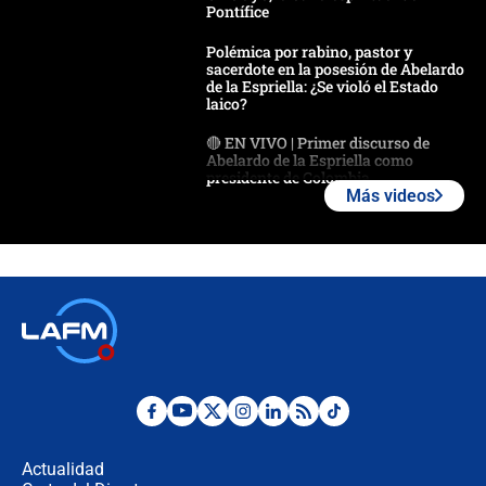
Pontífice
Polémica por rabino, pastor y
sacerdote en la posesión de Abelardo
de la Espriella: ¿Se violó el Estado
laico?
🔴 EN VIVO | Primer discurso de
Abelardo de la Espriella como
presidente de Colombia
Más videos
¿La posesión de Abelardo De la
Espriella en Cali inicia la
descentralización en Colombia? Esto
respondió el alcalde Eder
Así será la posesión de Abelardo de
la Espriella este 7 de agosto:
cronograma oficial y detalles clave
Desde dermatitis hasta infecciones:
los riesgos de usar cascos de motos
de aplicaciones de transporte
Actualidad