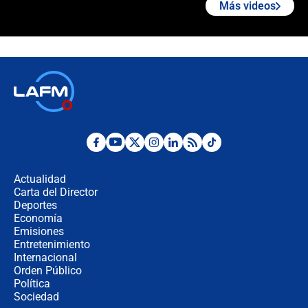
Más videos
"Prohibir es la salida fácil": ¿Qué
futuro les espera a las cabalgatas en
Colombia?
Ministro de Defensa no descarta el
uso de la UNDMO ante posibles
disturbios durante la posesión
"No hubo fraude ni posibilidad de
fraude": Auditoría respondió a
señalamientos de Petro sobre
Actualidad
elección de Abelardo de La Espriella
Carta del Director
Tras su posesión, presidente De la
Deportes
Espriella empieza gira por regiones
Economía
donde perdió
Emisiones
Entretenimiento
Internacional
Las seis de las 6 con Juan Lozano |
Orden Público
miércoles 5 de agosto de 2026
Política
Sociedad