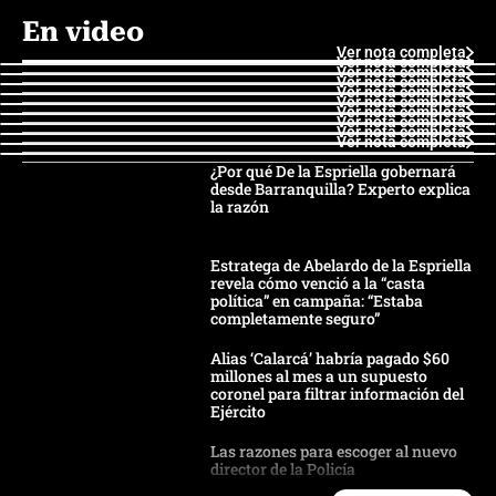
En video
Ver nota completa
Ver nota completa
Ver nota completa
Ver nota completa
Ver nota completa
Ver nota completa
Ver nota completa
Ver nota completa
Ver nota completa
Ver nota completa
¿Por qué De la Espriella gobernará
desde Barranquilla? Experto explica
la razón
Estratega de Abelardo de la Espriella
revela cómo venció a la “casta
política” en campaña: “Estaba
completamente seguro”
Alias ‘Calarcá’ habría pagado $60
millones al mes a un supuesto
coronel para filtrar información del
Ejército
Las razones para escoger al nuevo
director de la Policía