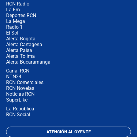
RCN Radio
🔴 EN VIVO | Noticiero La FM con
La Fm
Juan Lozano - 5 de agosto de 2026
Deportes RCN
La Mega
Radio 1
El Sol
Alerta Bogotá
Alerta Cartagena
Alerta Paisa
Alerta Tolima
Alerta Bucaramanga
Canal RCN
NTN24
RCN Comerciales
RCN Novelas
Noticias RCN
SuperLike
La República
RCN Social
ATENCIÓN AL OYENTE