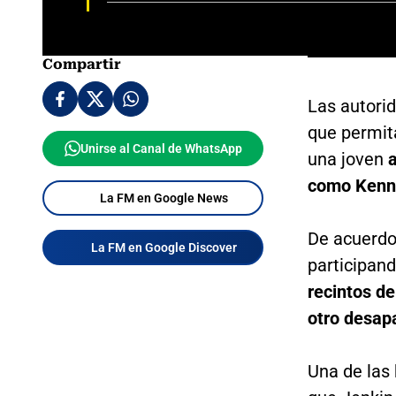
Compartir
Las autori
que permit
Unirse al Canal de WhatsApp
una joven
a
como Kenn
La FM en Google News
De acuerdo
La FM en Google Discover
participan
recintos d
otro desap
Una de las