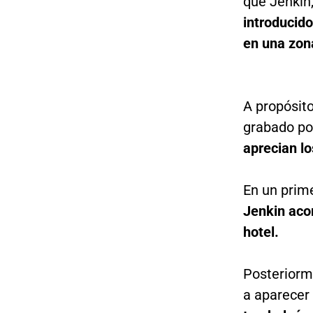
que Jenkin
introducido
en una zona
A propósito
grabado po
aprecian lo
En un prim
Jenkin aco
hotel.
Posteriorme
a aparecer 