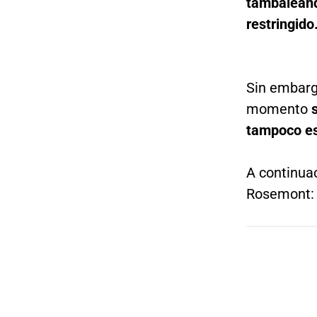
tambaleánd
restringido
Sin embarg
momento
tampoco es
A continuac
Rosemont: