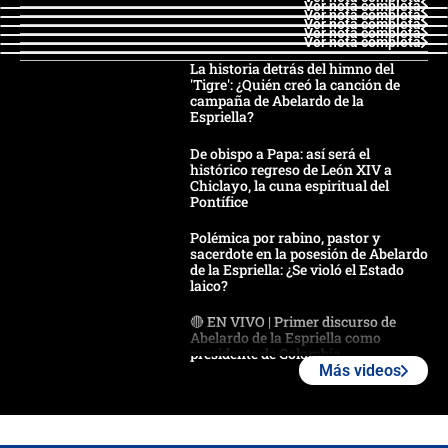
Ver nota completa
Ver nota completa
Ver nota completa
Ver nota completa
Ver nota completa
La historia detrás del himno del
'Tigre': ¿Quién creó la canción de
campaña de Abelardo de la
Espriella?
De obispo a Papa: así será el
histórico regreso de León XIV a
Chiclayo, la cuna espiritual del
Pontífice
Polémica por rabino, pastor y
sacerdote en la posesión de Abelardo
de la Espriella: ¿Se violó el Estado
laico?
🔴 EN VIVO | Primer discurso de
Abelardo de la Espriella como
presidente de Colombia
Más videos
¿La posesión de Abelardo De la
Espriella en Cali inicia la
descentralización en Colombia? Esto