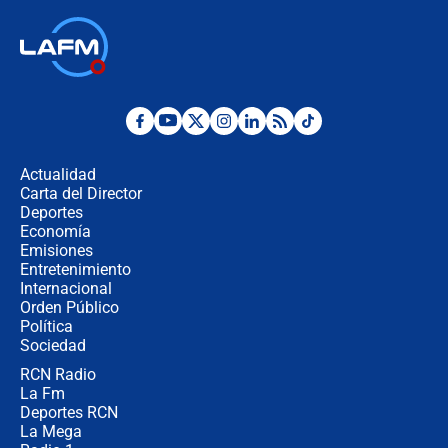
respondió el alcalde Eder
Así será la posesión de Abelardo de
la Espriella este 7 de agosto:
cronograma oficial y detalles clave
Desde dermatitis hasta infecciones:
los riesgos de usar cascos de motos
de aplicaciones de transporte
Actualidad
Carta del Director
¿Cómo comprar dólares desde el
Deportes
celular? Requisitos, pasos y
Economía
recomendaciones
Emisiones
Entretenimiento
Internacional
Las seis de las 6 con Juan Lozano |
Orden Público
jueves 6 de agosto de 2026
Política
Sociedad
RCN Radio
Posesión de Abelardo De La Espriella
La Fm
en Cali: ¿qué pasará con los
congresistas del Pacto Histórico que
Deportes RCN
no asistirán?
La Mega