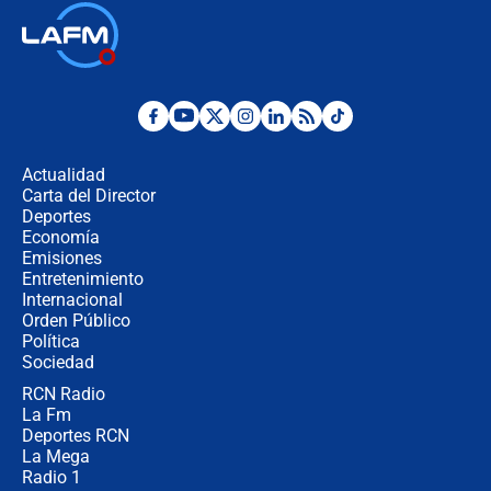
Alias ‘Calarcá’ habría pagado $60
millones al mes a un supuesto
coronel para filtrar información del
Ejército
Las razones para escoger al nuevo
director de la Policía
Actualidad
Carta del Director
"Prohibir es la salida fácil": ¿Qué
Deportes
futuro les espera a las cabalgatas en
Economía
Colombia?
Emisiones
Entretenimiento
Internacional
Ministro de Defensa no descarta el
Orden Público
uso de la UNDMO ante posibles
Política
disturbios durante la posesión
Sociedad
RCN Radio
"No hubo fraude ni posibilidad de
La Fm
fraude": Auditoría respondió a
señalamientos de Petro sobre
Deportes RCN
elección de Abelardo de La Espriella
La Mega
Radio 1