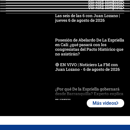
Ver nota completa
Ver nota completa
Ver nota completa
Las seis de las 6 con Juan Lozano |
jueves 6 de agosto de 2026
Posesión de Abelardo De La Espriella
en Cali: ¿qué pasará con los
congresistas del Pacto Histórico que
no asistirán?
🔴 EN VIVO | Noticiero La FM con
Juan Lozano - 6 de agosto de 2026
¿Por qué De la Espriella gobernará
desde Barranquilla? Experto explica
la razón
Más videos
Estratega de Abelardo de la Espriella
revela cómo venció a la “casta
política” en campaña: “Estaba
completamente seguro”