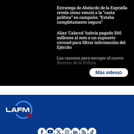
Estratega de Abelardo de la Espriella
revela cómo venció a la “casta
política” en campaña: “Estaba
completamente seguro”
Alias ‘Calarcá’ habría pagado $60
millones al mes a un supuesto
coronel para filtrar información del
Ejército
Las razones para escoger al nuevo
director de la Policía
Más videos
"Prohibir es la salida fácil": ¿Qué
futuro les espera a las cabalgatas en
Colombia?
Ministro de Defensa no descarta el
uso de la UNDMO ante posibles
disturbios durante la posesión
"No hubo fraude ni posibilidad de