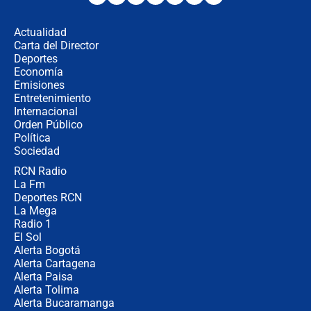
fraude": Auditoría respondió a
señalamientos de Petro sobre
Actualidad
elección de Abelardo de La Espriella
Carta del Director
Tras su posesión, presidente De la
Deportes
Espriella empieza gira por regiones
Economía
donde perdió
Emisiones
Entretenimiento
Internacional
Las seis de las 6 con Juan Lozano |
Orden Público
miércoles 5 de agosto de 2026
Política
Sociedad
RCN Radio
🔴 EN VIVO | Noticiero La FM con
La Fm
Juan Lozano - 5 de agosto de 2026
Deportes RCN
La Mega
Radio 1
El Sol
Alerta Bogotá
Alerta Cartagena
Alerta Paisa
Alerta Tolima
Alerta Bucaramanga