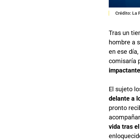
Crédito: La
Tras un tie
hombre a s
en ese día,
comisaría 
impactante
El sujeto lo
delante a l
pronto reci
acompañant
vida tras e
enloquecid