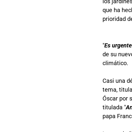
los jardine
que ha hech
prioridad d
"
Es urgente
de su nuev
climático.
Casi una d
tema, titul
Óscar por s
titulada "
An
papa Franci