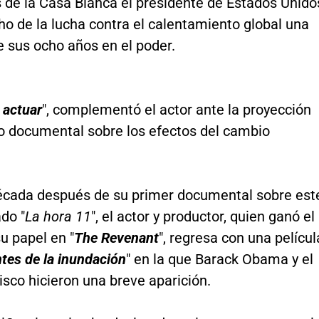
s de la Casa Blanca el presidente de Estados Unido
o de la lucha contra el calentamiento global una
e sus ocho años en el poder.
 actuar
", complementó el actor ante la proyección
o documental sobre los efectos del cambio
écada después de su primer documental sobre est
ado "
La hora 11
", el actor y productor, quien ganó el
u papel en "
The Revenant
", regresa con una películ
tes de la inundación
" en la que Barack Obama y el
sco hicieron una breve aparición.