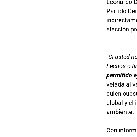
Leonardo Di
Partido De
indirectam
elección pr
"
Si usted no
hechos o la
permitido e
velada al 
quien cues
global y e
ambiente.
Con inform