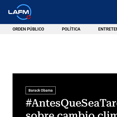
ORDEN PÚBLICO
POLÍTICA
ENTRETE
Barack Obama
#AntesQueSeaTard
sobre cambio cli