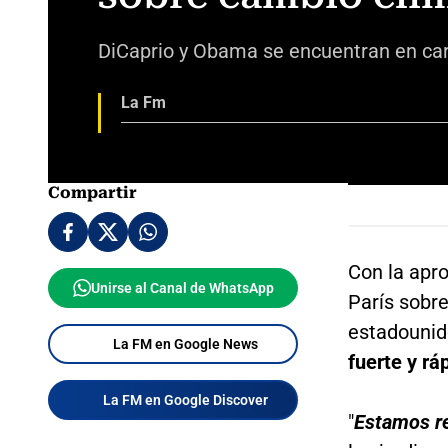
DiCaprio y Obama se encuentran en carr
La Fm
Compartir
Con la apro
Unirse al Canal de WhatsApp
París sobre
estadouni
La FM en Google News
fuerte y rá
La FM en Google Discover
"
Estamos re