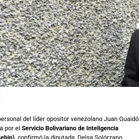
ó
P
personal del líder opositor venezolano Juan Guaidó
a por el
Servicio Bolivariano de Inteligencia
ebin),
confirmó la diputada, Delsa Solórzano.