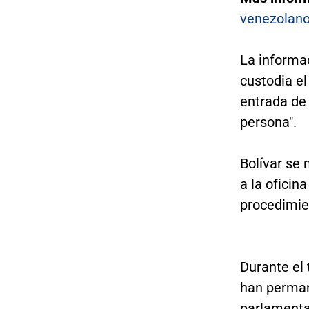
venezolan
La informa
custodia el
entrada de 
persona".
Bolívar se 
a la ofici
procedimien
Durante el 
han perman
parlamenta