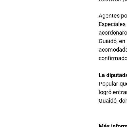
Agentes pol
Especiales 
acordonaro
Guaidó, en 
acomodada 
confirmado 
La diputad
Popular qu
logró entrar
Guaidó, don
Más infor