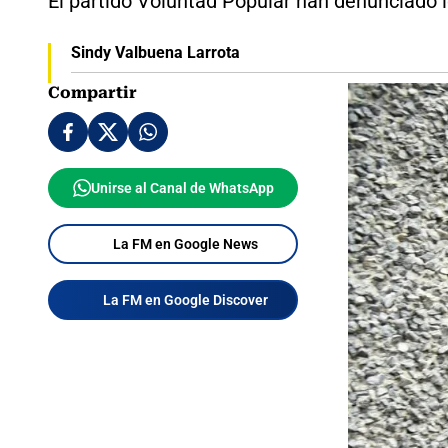
El partido Voluntad Popular han denunciado 
Sindy Valbuena Larrota
Compartir
Unirse al Canal de WhatsApp
La FM en Google News
La FM en Google Discover