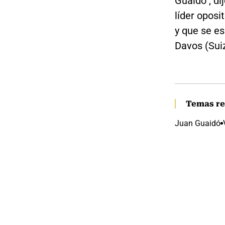
Guaidó", di
líder oposi
y que se e
Davos (Sui
Temas re
Juan Guaidó