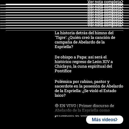
Ver nota completa
Ver nota completa
Ver nota completa
Ver nota completa
Ver nota completa
Ver nota completa
Ver nota completa
Ver nota completa
Ver nota completa
Ver nota completa
La historia detrás del himno del
'Tigre': ¿Quién creó la canción de
campaña de Abelardo de la
Espriella?
De obispo a Papa: así será el
histórico regreso de León XIV a
Chiclayo, la cuna espiritual del
Pontífice
Polémica por rabino, pastor y
sacerdote en la posesión de Abelardo
de la Espriella: ¿Se violó el Estado
laico?
🔴 EN VIVO | Primer discurso de
Abelardo de la Espriella como
presidente de Colombia
Más videos