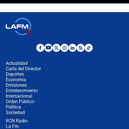
¿La posesión de Abelardo De la
Espriella en Cali inicia la
descentralización en Colombia? Esto
respondió el alcalde Eder
Así será la posesión de Abelardo de
la Espriella este 7 de agosto:
cronograma oficial y detalles clave
Desde dermatitis hasta infecciones:
los riesgos de usar cascos de motos
de aplicaciones de transporte
Actualidad
Carta del Director
¿Cómo comprar dólares desde el
Deportes
celular? Requisitos, pasos y
Economía
recomendaciones
Emisiones
Entretenimiento
Internacional
Las seis de las 6 con Juan Lozano |
Orden Público
jueves 6 de agosto de 2026
Política
Sociedad
RCN Radio
Posesión de Abelardo De La Espriella
La Fm
en Cali: ¿qué pasará con los