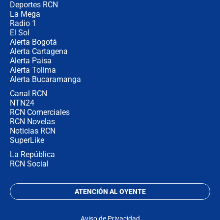
congresistas del Pacto Histórico que
Deportes RCN
no asistirán?
La Mega
Radio 1
El Sol
Alerta Bogotá
Alerta Cartagena
Alerta Paisa
Alerta Tolima
Alerta Bucaramanga
Canal RCN
NTN24
RCN Comerciales
RCN Novelas
Noticias RCN
SuperLike
La República
RCN Social
ATENCIÓN AL OYENTE
Aviso de Privacidad