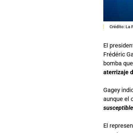
Crédito: La
El presiden
Frédéric G
bomba que
aterrizaje 
Gagey indi
aunque el o
susceptible
El represen