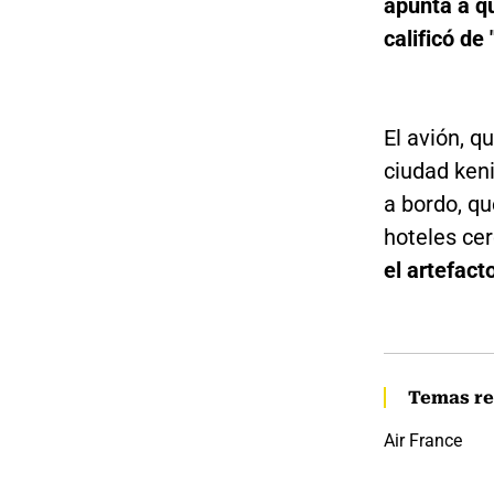
apunta a qu
calificó de
El avión, q
ciudad ken
a bordo, q
hoteles ce
el artefact
Temas re
Air France