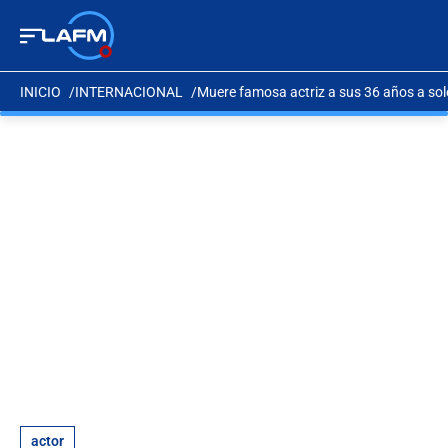
INICIO
INTERNACIONAL
Muere famosa actriz a sus 36 años a solo 
actor