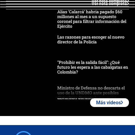
Ver nota completa
Ver nota completa
Alias ‘Calarcá’ habría pagado $60
millones al mes a un supuesto
coronel para filtrar información del
Ejército
Las razones para escoger al nuevo
director de la Policía
"Prohibir es la salida fácil": ¿Qué
futuro les espera a las cabalgatas en
Colombia?
Ministro de Defensa no descarta el
uso de la UNDMO ante posibles
disturbios durante la posesión
Más videos
"No hubo fraude ni posibilidad de
fraude": Auditoría respondió a
señalamientos de Petro sobre
elección de Abelardo de La Espriella