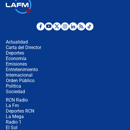
Tras su posesión, presidente De la
Espriella empieza gira por regiones
donde perdió
Las seis de las 6 con Juan Lozano |
miércoles 5 de agosto de 2026
Actualidad
Carta del Director
🔴 EN VIVO | Noticiero La FM con
Deportes
Juan Lozano - 5 de agosto de 2026
Economía
Emisiones
Entretenimiento
Internacional
La petición de los empresarios al
Orden Público
gobierno de De la Espriella antes del
Política
Congreso de la ANDI
Sociedad
RCN Radio
María Fernanda Cabal asegura que
La Fm
Uribe tiene "aversión" a la palabra
derecha: "Es como si le hablaran del
Deportes RCN
demonio"
La Mega
Radio 1
El Sol