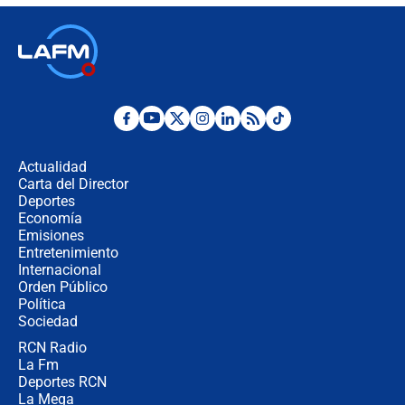
respondió el alcalde Eder
Así será la posesión de Abelardo de
la Espriella este 7 de agosto:
cronograma oficial y detalles clave
Desde dermatitis hasta infecciones:
los riesgos de usar cascos de motos
de aplicaciones de transporte
Actualidad
Carta del Director
¿Cómo comprar dólares desde el
Deportes
celular? Requisitos, pasos y
Economía
recomendaciones
Emisiones
Entretenimiento
Internacional
Las seis de las 6 con Juan Lozano |
Orden Público
jueves 6 de agosto de 2026
Política
Sociedad
RCN Radio
Posesión de Abelardo De La Espriella
La Fm
en Cali: ¿qué pasará con los
congresistas del Pacto Histórico que
Deportes RCN
no asistirán?
La Mega