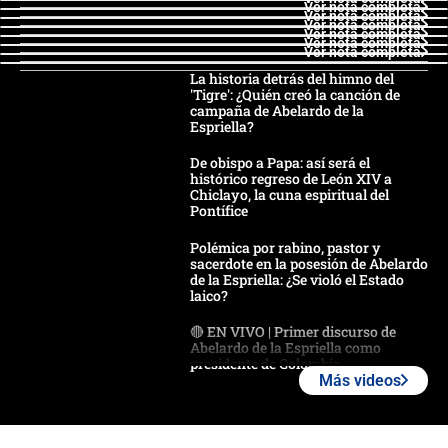
Ver nota completa
Ver nota completa
Ver nota completa
Ver nota completa
Ver nota completa
Ver nota completa
La historia detrás del himno del
'Tigre': ¿Quién creó la canción de
campaña de Abelardo de la
Espriella?
De obispo a Papa: así será el
histórico regreso de León XIV a
Chiclayo, la cuna espiritual del
Pontífice
Polémica por rabino, pastor y
sacerdote en la posesión de Abelardo
de la Espriella: ¿Se violó el Estado
laico?
🔴 EN VIVO | Primer discurso de
Abelardo de la Espriella como
presidente de Colombia
Más videos
¿La posesión de Abelardo De la
Espriella en Cali inicia la
descentralización en Colombia? Esto